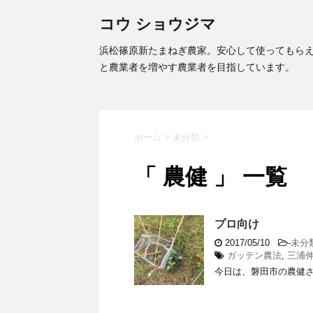
コウ ショウジマ
浜松篠原新たまねぎ農家。安心して使ってもら
と農業者を増やす農業者を目指しています。
ホーム
>
未分類
>
「 農健 」 一覧
プロ向け
2017/05/10
-
未分
ガッテン農法
,
三浦
今日は、磐田市の農健さ