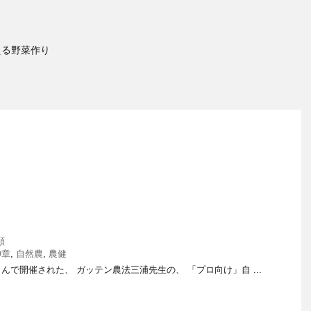
える野菜作り
類
伸章
,
自然農
,
農健
んで開催された、 ガッテン農法三浦先生の、 「プロ向け」自 ...