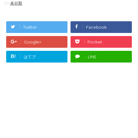
-
未分類
Twitter
Facebook
Google+
Pocket
B!
はてブ
LINE