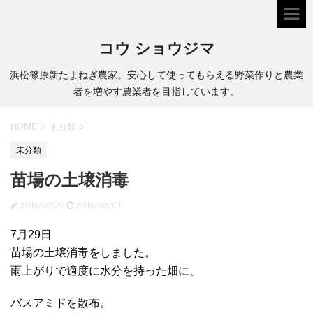
コウ ショウジマ
浜松篠原新たまねぎ農家。安心して使ってもらえる野菜作りと農業
者を増やす農業者を目指しています。
HOME
>
未分類
>
未分類
苗場の土壌消毒
2016/07/29
2016/08/01
7月29日
苗場の土壌消毒をしました。
雨上がりで適度に水分を持った畑に、
バスアミドを散布。