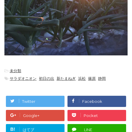
-
未分類
-
サラダオニオン
,
初日の出
,
新たまねぎ
,
浜松
,
篠原
,
静岡
Twitter
Facebook
Google+
Pocket
B!
はてブ
LINE