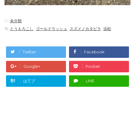
-
未分類
-
とうもろこし
,
ゴールドラッシュ
,
スズメノカタビラ
,
浜松
Twitter
Facebook
Google+
Pocket
B!
はてブ
LINE