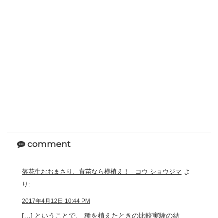
comment
落花生おおまさり、育苗なら横植え！ - コウ ショウジマ
よ
り:
2017年4月12日 10:44 PM
[…] ということで、 種を植えたときの比較実験の結