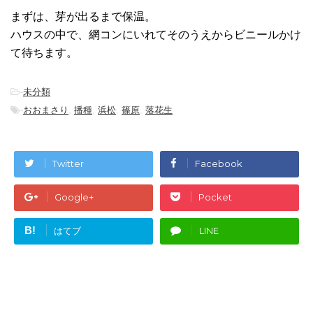
まずは、芽が出るまで保温。
ハウスの中で、網コンにいれてそのうえからビニールかけ
て待ちます。
-
未分類
-
おおまさり
,
播種
,
浜松
,
篠原
,
落花生
Twitter
Facebook
Google+
Pocket
B!
はてブ
LINE